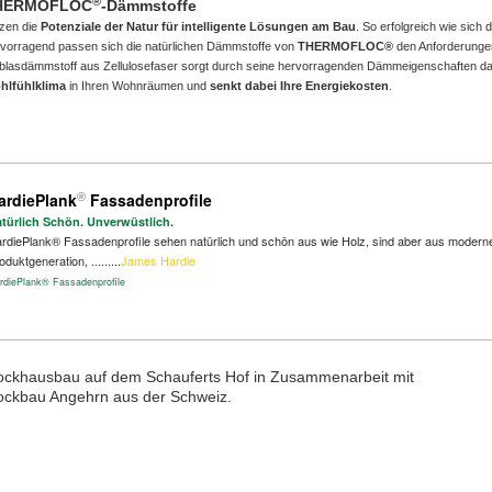
®
HERMOFLOC
-Dämmstoffe
zen die
Potenziale der Natur für intelligente Lösungen am Bau
. So erfolgreich wie sic
vorragend passen sich die natürlichen Dämmstoffe von
THERMOFLOC®
den Anforderunge
blasdämmstoff aus Zellulosefaser sorgt durch seine hervorragenden Dämmeigenschaften das
hlfühlklima
in Ihren Wohnräumen und
senkt dabei Ihre Energiekosten
.
ardiePlank
Fassadenprofile
®
türlich Schön. Unverwüstlich.
rdiePlank® Fassadenprofile sehen natürlich und schön aus wie Holz, sind aber aus moder
oduktgeneration, .........
James Hardie
rdiePlank® Fassadenprofile
ockhausbau auf dem
Schauferts Hof
in Zusammenarbeit mit
ockbau Angehrn
aus der Schweiz.