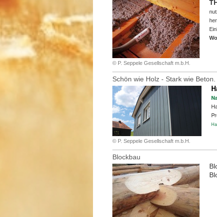
T
nut
her
Ein
Wo
© P. Seppele Gesellschaft m.b.H.
Schön wie Holz - Stark wie Beton.
H
Na
Ha
Pr
Ha
© P. Seppele Gesellschaft m.b.H.
Blockbau
Bl
Bl